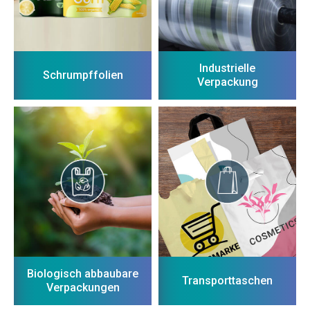
Industrielle
Schrumpffolien
Verpackung
Biologisch abbaubare
Transporttaschen
Verpackungen