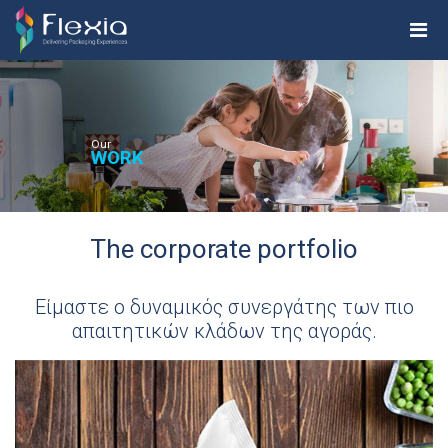
Our
WORK
The corporate portfolio
Είμαστε ο δυναμικός συνεργάτης των πιο
απαιτητικών κλάδων της αγοράς.