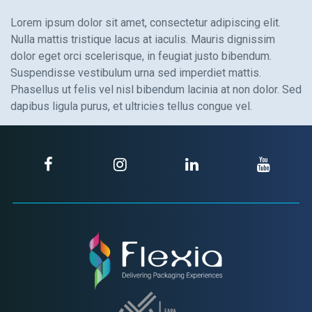
Lorem ipsum dolor sit amet, consectetur adipiscing elit.
Nulla mattis tristique lacus at iaculis. Mauris dignissim
dolor eget orci scelerisque, in feugiat justo bibendum.
Suspendisse vestibulum urna sed imperdiet mattis.
Phasellus ut felis vel nisl bibendum lacinia at non dolor. Sed
dapibus ligula purus, et ultricies tellus congue vel.